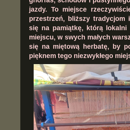
ghorfas, schodów i pustynnego
jazdy. To miejsce rzeczywiśc
przestrzeń, bliższy tradycjom 
się na pamiątkę, którą lokaln
miejscu, w swych małych wars
się na miętową herbatę, by p
pięknem tego niezwykłego miej