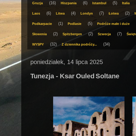
(16)
(6)
(5)
Gruzja
Hiszpania
Istambuł
Italia
(6)
(4)
(7)
(2)
Laos
Litwa
Londyn
Łotwa
(1)
(5)
Podkarpacie
Podlasie
Podróże małe i duże
(2)
(2)
(7)
Słowenia
Spitzbergen
Szwecja
Święt
(32)
(34)
WYSPY
Z dziennika podróży...
poniedziałek, 14 lipca 2025
Tunezja - Ksar Ouled Soltane