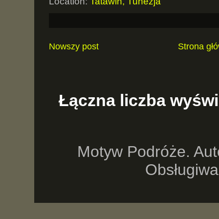
Location:
Tatawin, Tunezja
Nowszy post
Strona gł
Łączna liczba wyświ
Motyw Podróże. Aut
Obsługiwa