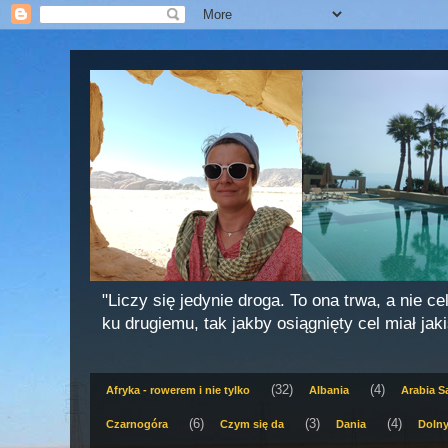
"Liczy się jedynie droga. To ona trwa, a nie c
ku drugiemu, tak jakby osiągnięty cel miał jak
(32)
(4)
Afryka - rowerem i nie tylko
Albania
Arabia S
(6)
(3)
(4)
Czarnogóra
Czym się da
Dania
Dolny