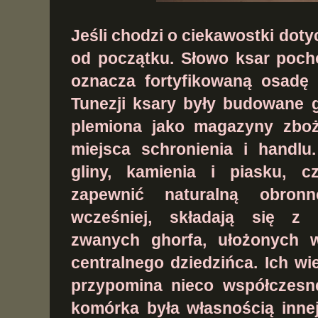
Jeśli chodzi o ciekawostki dot
od początku. Słowo
ksar
pocho
oznacza
fortyfikowaną osadę
Tunezji ksary były budowane g
plemiona jako
magazyny zboż
miejsca schronienia i handl
gliny, kamienia i piasku
, c
zapewnić naturalną obron
wcześniej, składają się 
zwanych
ghorfa
, ułożonych 
centralnego dziedzińca. Ich w
przypomina nieco współczesn
komórka była własnością innej