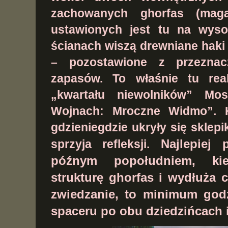
zachowanych ghorfas (maga
ustawionych jest tu na wyso
ścianach wiszą drewniane haki
– pozostawione z przeznac
zapasów. To
właśnie tu rea
„kwartału niewolników” M
Wojnach: Mroczne Widmo”. Ks
gdzieniegdzie ukryły się sklepi
Najlepiej
sprzyja refleksji.
późnym popołudniem, kie
strukturę ghorfas i wydłuża 
zwiedzanie, to minimum god
spaceru po obu dziedzińcach 